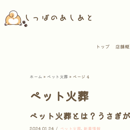
コ
ン
テ
ン
トップ
店舗概
ツ
へ
ス
キ
ホーム
»
ペット火葬
»
ページ 4
ッ
プ
ペット火葬
ペット火葬とは？うさぎ
2024.01.24
ペット火葬
,
新着情報