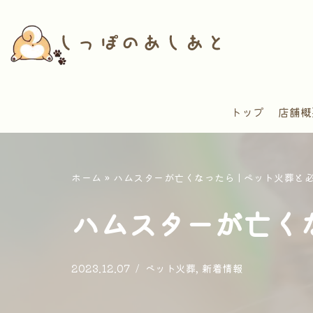
コ
ン
テ
ン
トップ
店舗概
ツ
へ
ス
キ
ホーム
»
ハムスターが亡くなったら | ペット火葬と
ッ
ハムスターが亡くな
プ
2023.12.07
ペット火葬
,
新着情報