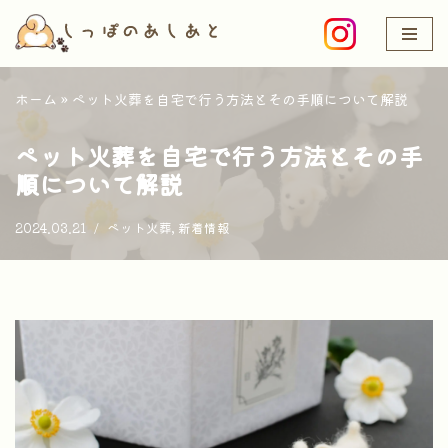
コ
ン
ホーム
»
ペット火葬を自宅で行う方法とその手順について解説
テ
ン
ペット火葬を自宅で行う方法とその手
ツ
順について解説
へ
ス
2024.03.21
ペット火葬
,
新着情報
キ
ッ
プ